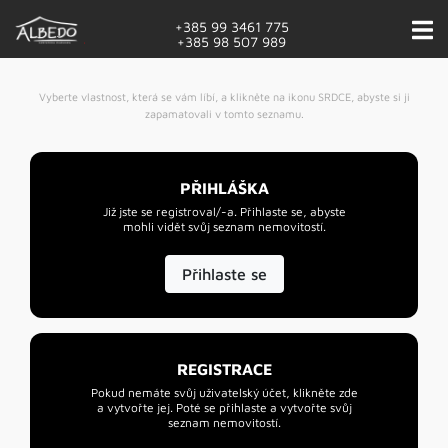
+385 99 3461 775
+385 98 507 989
Vyberte vlastnost, která se vám líbí, a klikněte na ikonu SRDCE, abyste si ji
zapamatovali v tomto seznamu.
PŘIHLÁŠKA
Již jste se registroval/-a. Přihlaste se, abyste
mohli vidět svůj seznam nemovitostí.
Přihlaste se
REGISTRACE
Pokud nemáte svůj uživatelský účet, klikněte zde
a vytvořte jej. Poté se přihlaste a vytvořte svůj
seznam nemovitostí.