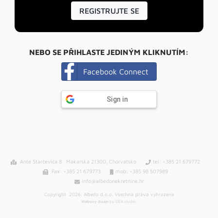
REGISTRUJTE SE
NEBO SE PŘIHLASTE JEDINÝM KLIKNUTÍM:
Facebook Connect
Sign in
Ante Starčevića 8 Makarska 21300, Chorvatsko
tel: +385 21 679772
Fax: +385 21 679773
mob: +385 98 507989
info@albedonekretnine.hr
Copyright 2026. Albedo d.o.o. Všechna práva vyhrazena
Webový dizájn
by iDEA studio.