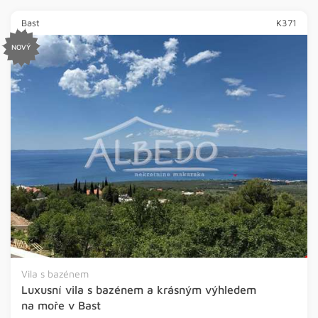
Bast
K371
NOVÝ
HOT
Vila s bazénem
Luxusní vila s bazénem a krásným výhledem
na moře v Bast