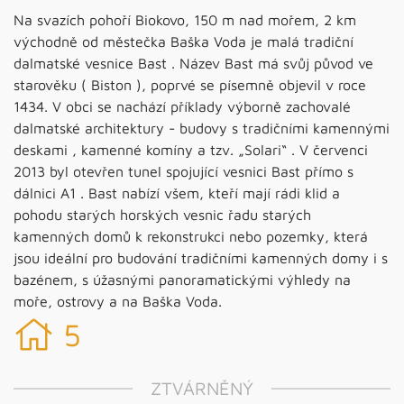
Na svazích pohoří Biokovo, 150 m nad mořem, 2 km
východně od městečka Baška Voda je malá tradiční
dalmatské vesnice Bast . Název Bast má svůj původ ve
starověku ( Biston ), poprvé se písemně objevil v roce
1434. V obci se nachází příklady výborně zachovalé
dalmatské architektury - budovy s tradičními kamennými
deskami , kamenné komíny a tzv. „Solari“ . V červenci
2013 byl otevřen tunel spojující vesnici Bast přímo s
dálnici A1 . Bast nabízí všem, kteří mají rádi klid a
pohodu starých horských vesnic řadu starých
kamenných domů k rekonstrukci nebo pozemky, která
jsou ideální pro budování tradičními kamenných domy i s
bazénem, s úžasnými panoramatickými výhledy na
moře, ostrovy a na Baška Voda.
5
ZTVÁRNĚNÝ