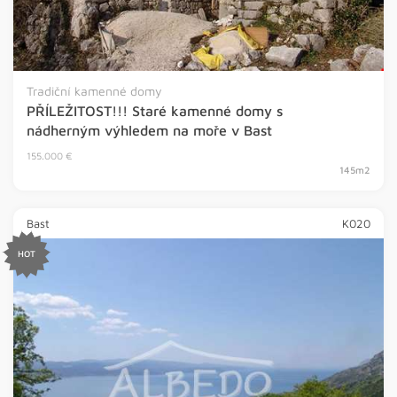
Tradiční kamenné domy
PŘÍLEŽITOST!!! Staré kamenné domy s
nádherným výhledem na moře v Bast
155.000 €
145m2
Bast
K020
HOT