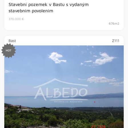
Stavební pozemek v Bastu s vydaným
stavebním povolením
370.000 €
676m2
Bast
Z111
HOT