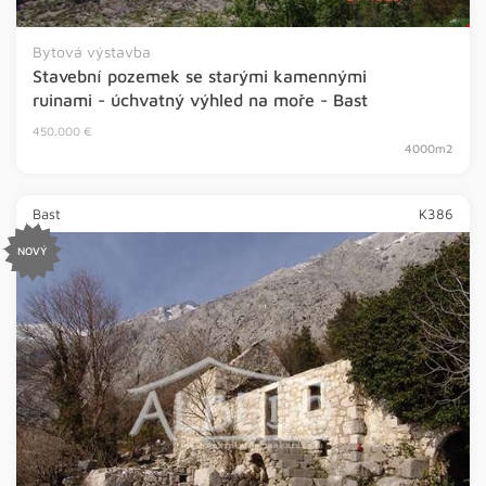
Bytová výstavba
Stavební pozemek se starými kamennými
ruinami - úchvatný výhled na moře - Bast
450.000 €
4000m2
Bast
K386
NOVÝ
HOT