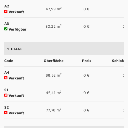
A2
2
47,99 m
0 €
1
Verkauft
A3
2
80,22 m
0 €
2
Verfügbar
1. ETAGE
Code
Oberfläche
Preis
Schlafz
A4
2
88,52 m
0 €
2
Verkauft
S1
2
45,41 m
0 €
1
Verkauft
S2
2
77,78 m
0 €
2
Verkauft