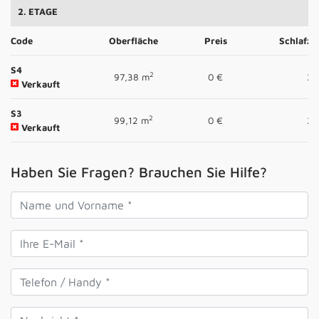
2. ETAGE
Code
Oberfläche
Preis
Schlafz
S4
2
97,38 m
0 €
2
Verkauft
S3
2
99,12 m
0 €
2
Verkauft
Haben Sie Fragen? Brauchen Sie Hilfe?