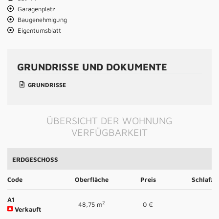
Garagenplatz
Baugenehmigung
Eigentumsblatt
GRUNDRISSE UND DOKUMENTE
GRUNDRISSE
ÜBERSICHT DER WOHNUNG
VERFÜGBARKEIT
ERDGESCHOSS
Code
Oberfläche
Preis
Schlafz
A1
2
48,75 m
0 €
1
Verkauft