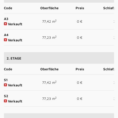
Code
Oberfläche
Preis
Schlafz
A3
2
77,42 m
0 €
2
Verkauft
A4
2
77,23 m
0 €
2
Verkauft
2. ETAGE
Code
Oberfläche
Preis
Schlafz
S1
2
77,42 m
0 €
2
Verkauft
S2
2
77,23 m
0 €
2
Verkauft