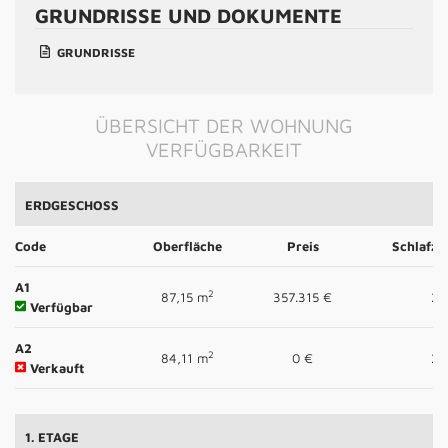
GRUNDRISSE UND DOKUMENTE
GRUNDRISSE
ÜBERSICHT DER WOHNUNG
VERFÜGBARKEIT
ERDGESCHOSS
Code
Oberfläche
Preis
Schlafz
A1
2
87,15 m
357.315 €
2
Verfügbar
A2
2
84,11 m
0 €
2
Verkauft
1. ETAGE