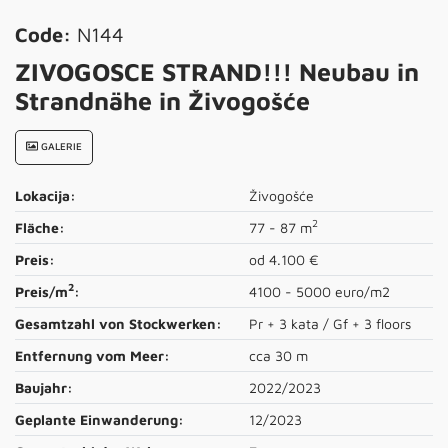
Code:
N144
ZIVOGOSCE STRAND!!! Neubau in
Strandnähe in Živogošće
GALERIE
Lokacija:
Živogošće
2
Fläche:
77 - 87 m
Preis:
od 4.100 €
2
Preis/m
:
4100 - 5000 euro/m2
Gesamtzahl von Stockwerken:
Pr + 3 kata / Gf + 3 floors
Entfernung vom Meer:
cca 30 m
Baujahr:
2022/2023
Geplante Einwanderung:
12/2023