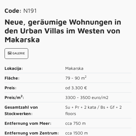
Code:
N191
Neue, geräumige Wohnungen in
den Urban Villas im Westen von
Makarska
GALERIE
Lokacija:
Makarska
2
Fläche:
79 - 90 m
Preis:
od 3.300 €
2
Preis/m
:
3300 - 3500 euro/m2
Gesamtzahl von
Su + Pr + 2 kata / Bs + Gf + 2
Stockwerken:
floors
Entfernung vom Meer:
cca 750 m
Entfernung vom Zentrum:
cca 1500 m