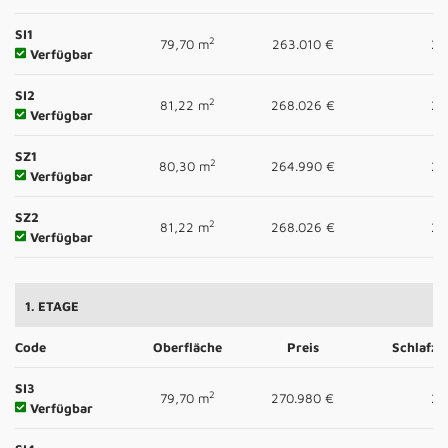
SI1
2
79,70 m
263.010 €
2
Verfügbar
SI2
2
81,22 m
268.026 €
2
Verfügbar
SZ1
2
80,30 m
264.990 €
2
Verfügbar
SZ2
2
81,22 m
268.026 €
2
Verfügbar
1. ETAGE
Code
Oberfläche
Preis
Schlafz
SI3
2
79,70 m
270.980 €
2
Verfügbar