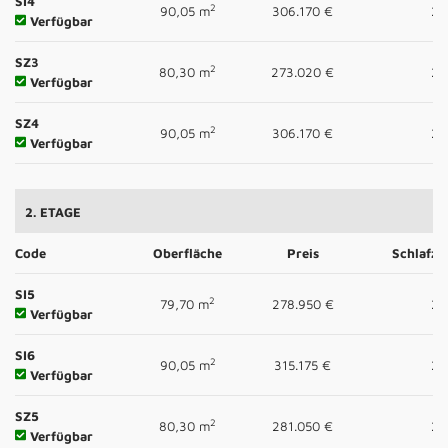
SI4
2
90,05 m
306.170 €
2
Verfügbar
SZ3
2
80,30 m
273.020 €
2
Verfügbar
SZ4
2
90,05 m
306.170 €
2
Verfügbar
2. ETAGE
Code
Oberfläche
Preis
Schlafz
SI5
2
79,70 m
278.950 €
2
Verfügbar
SI6
2
90,05 m
315.175 €
2
Verfügbar
SZ5
2
80,30 m
281.050 €
2
Verfügbar