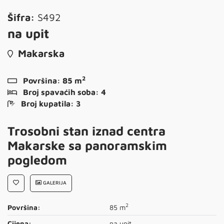
Šifra:
S492
na upit
Makarska
2
Površina:
85 m
Broj spavaćih soba:
4
Broj kupatila:
3
Trosobni stan iznad centra
Makarske sa panoramskim
pogledom
GALERIJA
2
Površina:
85 m
Cijena:
na upit