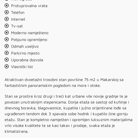
Protuprovalna vrata
Telefon
Internet
Tv-sat
Moderno namješteno
Potpuno opremljeno
Odmah useljivo
Parkirno mjesto
Uporabna dozvola
Vlasnički list
Atraktivan dvoetažni trosobni stan površine 75 m2 u Makarskoj sa
fantastičnim panoramskim pogledom na more i otoke.
Stan se prostire kroz drugi i treći kat urbane vile novije gradnje te je
povezan unutrašnjim stepenicama. Donja etaža se sastoji od kuhinje i
dnevnog boravka, blagovaonice, kupatila i južno orijentirane lođe sa
ugrađenom tendom dok 3 spavaće sobe hodnik i kupatilo čine gornju
etažu. Stan je kompletno namješten i opremljen luksuznim materijalima
vrlo visoke kvalitete te se kao takav i prodaje, svaka etaža je
klimatizirana.