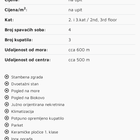
2
Cijena/m
:
na upit
Kat:
2. i 3.kat / 2nd, 3rd floor
Broj spavaćih soba:
4
Broj kupatila:
3
Udaljenost od mora:
cca 600 m
Udaljenost od centra:
cca 500 m
Stambena zgrada
Dvoetažni stan
Pogled na more
Pogled na Biokovo
Južno orijentirana nekretnina
Klimatizacija
Potpuno opremljeno kupatilo
Parket
Keramičke pločice 1. klase
Inox ograda