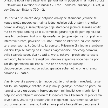
Unikatna nova vila s bazenom i panoramskim pogledom na more i otoke
u Makarskoj. Površina vile iznosi 420 m2 – podrum, prizemlje i 1. kat, a
površina zemljišta je 790 m2.
Unutar vile se nalaze dvije potpuno odvojene stambene jedinice te
kupcu pruža mogućnost najma jedne jedinice dok u istom trenutku
boravi u drugoj ili iznajmljivanja obje stambene jedinice. Garaža od 40
m2 te vanjski parking za 8 automobila garantiraju da parking nikada
neće biti problem. Podrum nije uređen ali je opremljen sa kompletnom
infrastrukturom, površine 180 m2 i može se iskoristiti na više načina –
teretana, sauna, kućno kino, igraonica… Prizemlje čini jednu stambenu
jedinicu koja se sastoji od kuhinje i blagovaonice, dnevnog boravka,
dvije spavaće sobe, dva kupatila, wc-a, ostave i prostrane terase s
kominom, bazenom i travnjakom. Vanjske stepenice vode nas na prvi
kat do apartmana koji ima 61 m2 te se sastoji od kuhinje i
blagovaonice, dnevnog boravka, spavaće sobe, južno orijentiranog
balkona i kupatila.
Vlasnik ove vile posvetio je mnogo pažnje unutarnjem uređenju te se
pazilo i na najsitnije detalje. Vila je novije gradnje, prodaje se potpuno
namještena s ugrađenom funkcionalnom minimalističkom kuhinjom i
potpuno opremljenim modernim kupaonicama s keramičkim pločicama
prve klase. Unutarnji prostor vile je elegantan i suvremen sa velikim
prozorima te se iz svakog kutka kuće pruža fantastičan panoramski