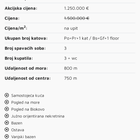
Akcijska cijena:
1.250.000 €
Cijena:
1.500.000 €
2
Cijena/m
:
na upit
Ukupan broj katova:
Po+Pr+1 kat / Bs+Gf+1 floor
Broj spavaćih soba:
3
Broj kupatila:
3 + wc
Udaljenost od mora:
800 m
Udaljenost od centra:
750 m
Samostojeća kuća
Pogled na more
Pogled na Biokovo
Južno orijentirana nekretnina
Bazen
Ostava
Vanjski bazen