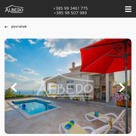
+385 99 3461 775
+385 98 507 989
povratak