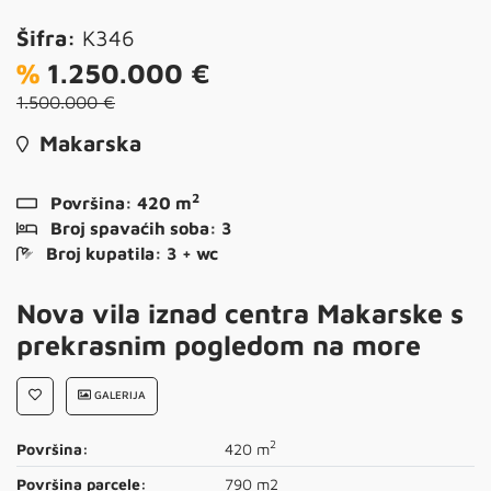
Šifra:
K346
%
1.250.000 €
1.500.000 €
Makarska
2
Površina:
420 m
Broj spavaćih soba:
3
Broj kupatila:
3 + wc
Nova vila iznad centra Makarske s
prekrasnim pogledom na more
GALERIJA
2
Površina:
420 m
Površina parcele:
790 m2