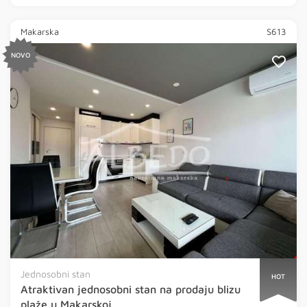
Makarska
S613
NOVO
Jednosobni stan
HOT
Atraktivan jednosobni stan na prodaju blizu
plaže u Makarskoj