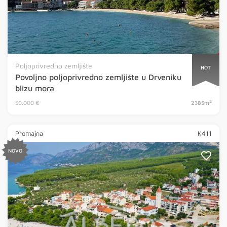
Poljoprivredno zemljište
HOT
Povoljno poljoprivredno zemljište u Drveniku
blizu mora
2
50.000 €
2385m
Promajna
K411
NOVO