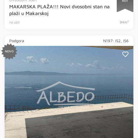
HOT
MAKARSKA PLAŽA!!! Novi dvosobni stan na
plaži u Makarskoj
2
na upit
94m
Podgora
N197: IS2, IS6
NOVO