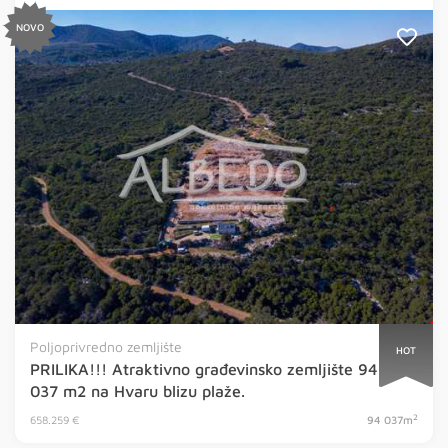
NOVO
Poljoprivredno zemljište
HOT
PRILIKA!!! Atraktivno građevinsko zemljište 94
037 m2 na Hvaru blizu plaže.
2
658.259 €
94 037m