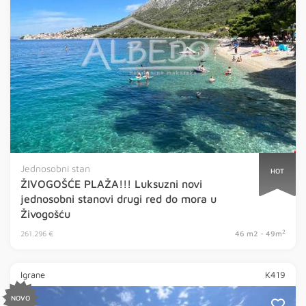
Jednosobni stan
HOT
ŽIVOGOŠĆE PLAŽA!!! Luksuzni novi
jednosobni stanovi drugi red do mora u
Živogošću
2
261.296 €
46 m2 - 49m
Igrane
K419
NOVO