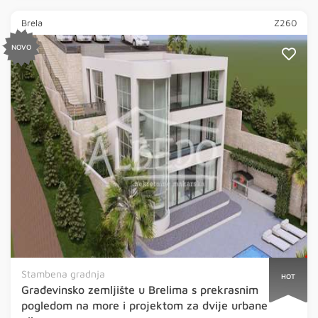
Brela
Z260
NOVO
Stambena gradnja
HOT
Građevinsko zemljište u Brelima s prekrasnim
pogledom na more i projektom za dvije urbane