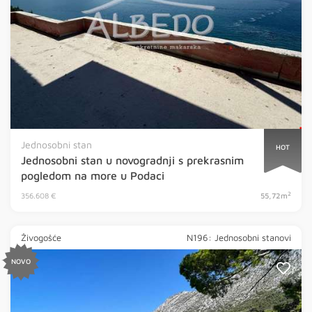
Jednosobni stan
HOT
Jednosobni stan u novogradnji s prekrasnim
pogledom na more u Podaci
2
356.608 €
55,72m
Živogošće
N196: Jednosobni stanovi
NOVO