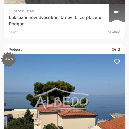
Dvosobni stan
HOT
Luksuzni novi dvosobni stanovi blizu plaže u
Podgori
2
na upit
79,40m
Podgora
S612
NOVO