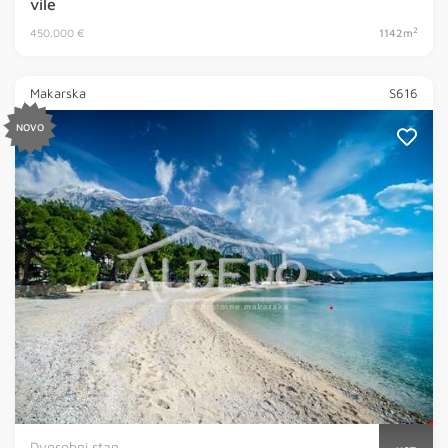
vile
2
450.000 €
1142m
Makarska
S616
NOVO
Dvosobni stan