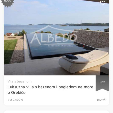
NOVO
Vila s bazenom
HOT
Luksuzna villa s bazenom i pogledom na more
u Orebiću
2
1.950.000 €
480m