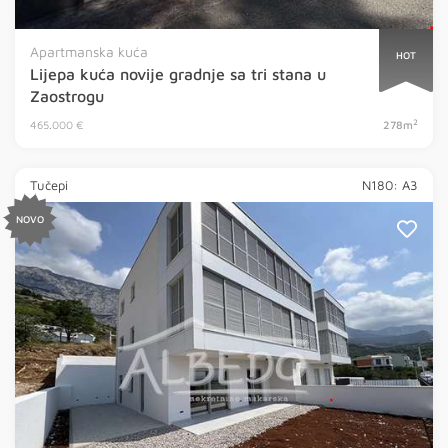
Apartmanska kuća
HOT
Lijepa kuća novije gradnje sa tri stana u
Zaostrogu
2
465.000 €
278m
Tučepi
N180: A3
NOVO