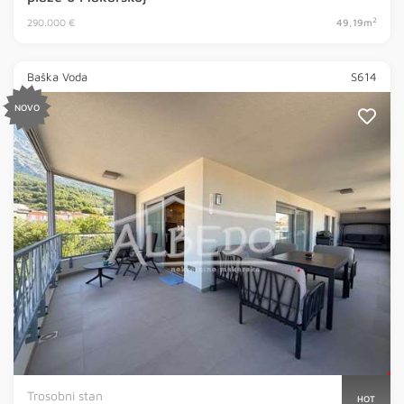
2
290.000 €
49,19m
Baška Voda
S614
NOVO
Trosobni stan
HOT