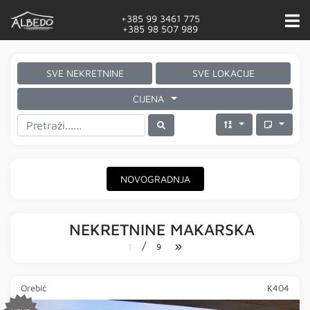
+385 99 3461 775
+385 98 507 989
SVE NEKRETNINE
SVE LOKACIJE
CIJENA
NOVOGRADNJA
NEKRETNINE MAKARSKA
/
1
9
Orebić
K404