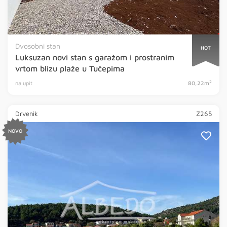
Dvosobni stan
HOT
Luksuzan novi stan s garažom i prostranim
vrtom blizu plaže u Tučepima
2
na upit
80,22m
Drvenik
Z265
NOVO