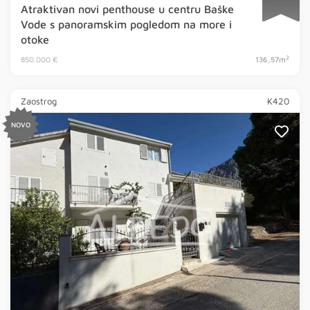
Atraktivan novi penthouse u centru Baške
Vode s panoramskim pogledom na more i
otoke
2
850.000 €
136,57m
Zaostrog
K420
NOVO