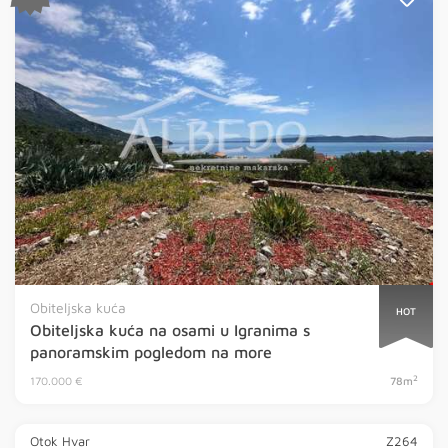
Obiteljska kuća
HOT
Obiteljska kuća na osami u Igranima s
panoramskim pogledom na more
2
170.000 €
78m
Otok Hvar
Z264