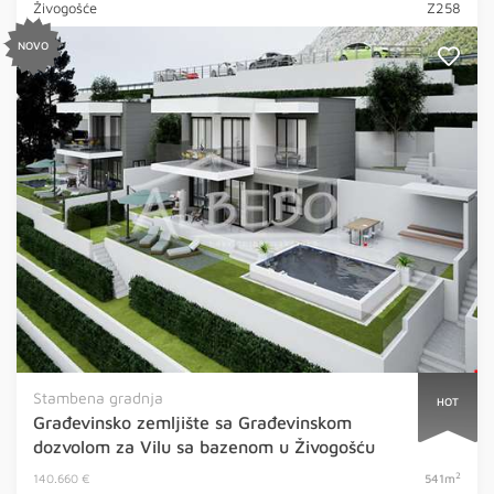
Živogošće
Z258
NOVO
Stambena gradnja
HOT
Građevinsko zemljište sa Građevinskom
dozvolom za Vilu sa bazenom u Živogošću
2
140.660 €
541m