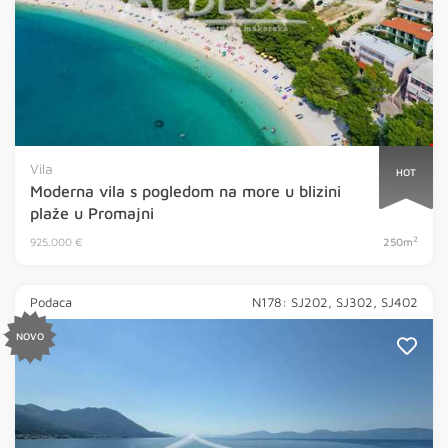
Vila
HOT
Moderna vila s pogledom na more u blizini
plaže u Promajni
2
925.000 €
250m
Podaca
N178: SJ202, SJ302, SJ402
NOVO