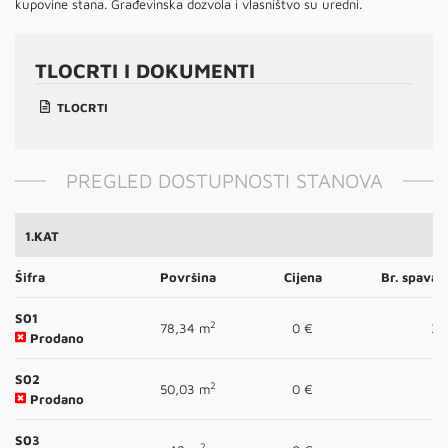
kupovine stana. Građevinska dozvola i vlasništvo su uredni.
TLOCRTI I DOKUMENTI
TLOCRTI
PREGLED DOSTUPNOSTI STANOVA
1.KAT
Šifra
Površina
Cijena
Br. spavać
S01
2
78,34 m
0 €
3
Prodano
S02
2
50,03 m
0 €
1
Prodano
S03
2