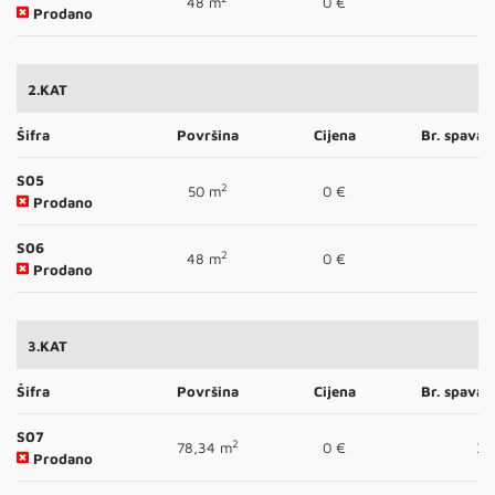
48 m
0 €
1
Prodano
2.KAT
Šifra
Površina
Cijena
Br. spavać
S05
2
50 m
0 €
1
Prodano
S06
2
48 m
0 €
1
Prodano
3.KAT
Šifra
Površina
Cijena
Br. spavać
S07
2
78,34 m
0 €
3
Prodano