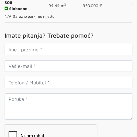
S08
2
94,44 m
350.000 €
3
Slobodno
N/A:
Garažno parkirno mjesto
Imate pitanja? Trebate pomoć?