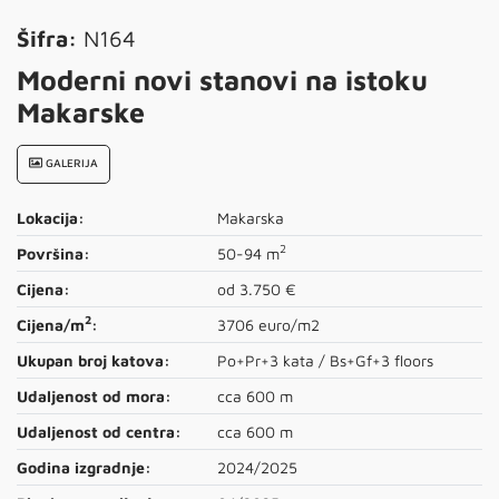
Šifra:
N164
Moderni novi stanovi na istoku
Makarske
GALERIJA
Lokacija:
Makarska
2
Površina:
50-94 m
Cijena:
od 3.750 €
2
Cijena/m
:
3706 euro/m2
Ukupan broj katova:
Po+Pr+3 kata / Bs+Gf+3 floors
Udaljenost od mora:
cca 600 m
Udaljenost od centra:
cca 600 m
Godina izgradnje:
2024/2025