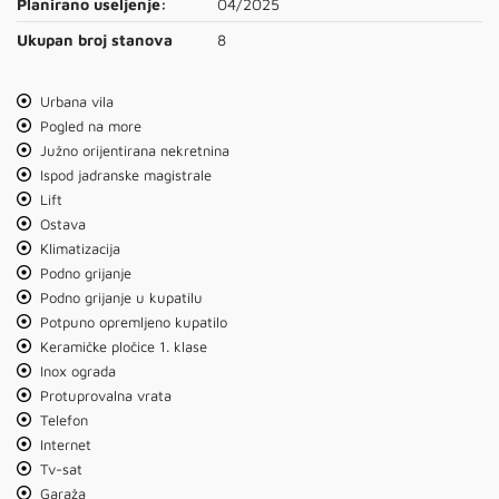
Planirano useljenje:
04/2025
Ukupan broj stanova
8
Urbana vila
Pogled na more
Južno orijentirana nekretnina
Ispod jadranske magistrale
Lift
Ostava
Klimatizacija
Podno grijanje
Podno grijanje u kupatilu
Potpuno opremljeno kupatilo
Keramičke pločice 1. klase
Inox ograda
Protuprovalna vrata
Telefon
Internet
Tv-sat
Garaža