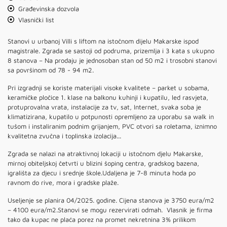
Građevinska dozvola
Vlasnički list
Stanovi u urbanoj Villi s liftom na istočnom dijelu Makarske ispod
magistrale. Zgrada se sastoji od podruma, prizemlja i 3 kata s ukupno
8 stanova – Na prodaju je jednosoban stan od 50 m2 i trosobni stanovi
sa površinom od 78 - 94 m2.
Pri izgradnji se koriste materijali visoke kvalitete – parket u sobama,
keramičke pločice 1. klase na balkonu kuhinji i kupatilu, led rasvjeta,
protuprovalna vrata, instalacije za tv, sat, Internet, svaka soba je
klimatizirana, kupatilo u potpunosti opremljeno za uporabu sa walk in
tušom i instaliranim podnim grijanjem, PVC otvori sa roletama, iznimno
kvalitetna zvučna i toplinska izolacija...
Zgrada se nalazi na atraktivnoj lokaciji u istočnom djelu Makarske,
mirnoj obiteljskoj četvrti u blizini šoping centra, gradskog bazena,
igrališta za djecu i srednje škole.Udaljena je 7-8 minuta hoda po
ravnom do rive, mora i gradske plaže.
Useljenje se planira 04/2025. godine. Cijena stanova je 3750 eura/m2
– 4100 eura/m2.Stanovi se mogu rezervirati odmah. Vlasnik je firma
tako da kupac ne plaća porez na promet nekretnina 3% prilikom